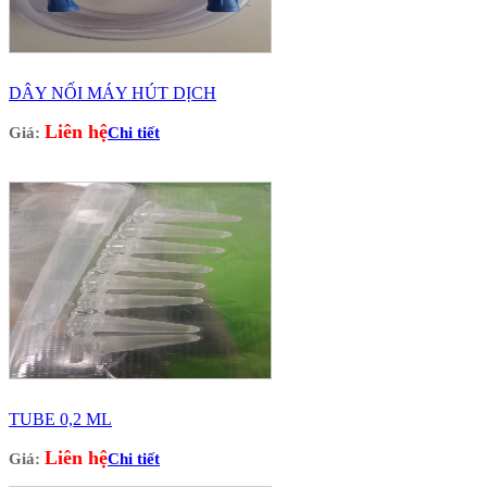
DÂY NỐI MÁY HÚT DỊCH
Liên hệ
Giá:
Chi tiết
TUBE 0,2 ML
Liên hệ
Giá:
Chi tiết