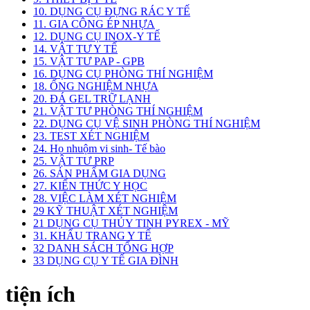
10. DỤNG CỤ ĐỰNG RÁC Y TẾ
11. GIA CÔNG ÉP NHỰA
12. DỤNG CỤ INOX-Y TẾ
14. VẬT TƯ Y TẾ
15. VẬT TƯ PAP - GPB
16. DỤNG CỤ PHÒNG THÍ NGHIỆM
18. ỐNG NGHIỆM NHỰA
20. ĐÁ GEL TRỮ LẠNH
21. VẬT TƯ PHÒNG THÍ NGHIỆM
22. DỤNG CỤ VỆ SINH PHÒNG THÍ NGHIỆM
23. TEST XÉT NGHIỆM
24. Họ nhuộm vi sinh- Tế bào
25. VẬT TƯ PRP
26. SẢN PHẨM GIA DỤNG
27. KIẾN THỨC Y HỌC
28. VIỆC LÀM XÉT NGHIỆM
29 KỸ THUẬT XÉT NGHIỆM
21 DỤNG CỤ THỦY TINH PYREX - MỸ
31. KHẨU TRANG Y TẾ
32 DANH SÁCH TỔNG HỢP
33 DỤNG CỤ Y TẾ GIA ĐÌNH
tiện ích