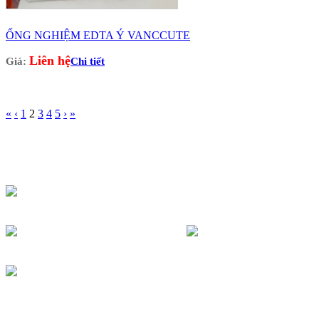
ỐNG NGHIỆM EDTA Ý VANCCUTE
Liên hệ
Giá:
Chi tiết
«
‹
1
2
3
4
5
›
»
CTY THIẾT BỊ Y TẾ KHẢI VÂN
Địa điểm kinh doanh: 7/95 Hẻm Cư Xá Đồng Tiến -Thành
Thái Phường 14, Quận 10, TP.HCM
Hotline: 0903685363 - 028 66821363
congtykhaivan@gmail.com
http://ongnghiemkv.com/