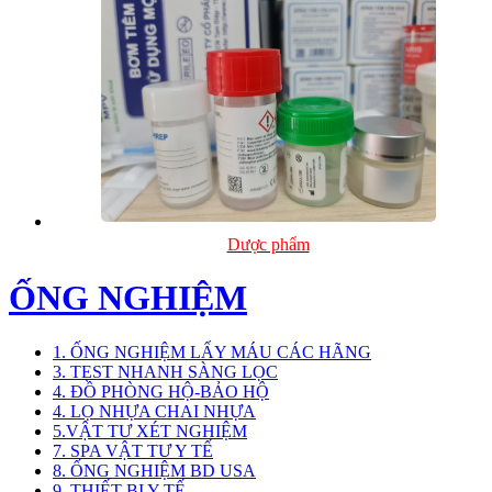
Dược phẩm
ỐNG NGHIỆM
1. ỐNG NGHIỆM LẤY MÁU CÁC HÃNG
3. TEST NHANH SÀNG LỌC
4. ĐỒ PHÒNG HỘ-BẢO HỘ
4. LỌ NHỰA CHAI NHỰA
5.VẬT TƯ XÉT NGHIỆM
7. SPA VẬT TƯ Y TẾ
8. ỐNG NGHIỆM BD USA
9. THIẾT BỊ Y TẾ