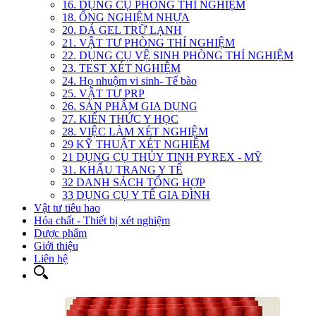
16. DỤNG CỤ PHÒNG THÍ NGHIỆM
18. ỐNG NGHIỆM NHỰA
20. ĐÁ GEL TRỮ LẠNH
21. VẬT TƯ PHÒNG THÍ NGHIỆM
22. DỤNG CỤ VỆ SINH PHÒNG THÍ NGHIỆM
23. TEST XÉT NGHIỆM
24. Họ nhuộm vi sinh- Tế bào
25. VẬT TƯ PRP
26. SẢN PHẨM GIA DỤNG
27. KIẾN THỨC Y HỌC
28. VIỆC LÀM XÉT NGHIỆM
29 KỸ THUẬT XÉT NGHIỆM
21 DỤNG CỤ THỦY TINH PYREX - MỸ
31. KHẨU TRANG Y TẾ
32 DANH SÁCH TỔNG HỢP
33 DỤNG CỤ Y TẾ GIA ĐÌNH
Vật tư tiêu hao
Hóa chất - Thiết bị xét nghiệm
Dược phẩm
Giới thiệu
Liên hệ