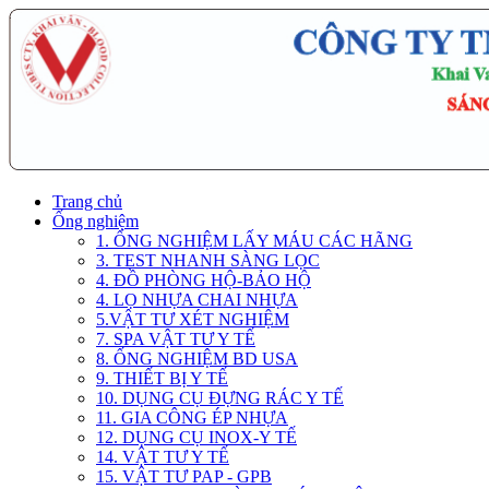
Trang chủ
Ống nghiệm
1. ỐNG NGHIỆM LẤY MÁU CÁC HÃNG
3. TEST NHANH SÀNG LỌC
4. ĐỒ PHÒNG HỘ-BẢO HỘ
4. LỌ NHỰA CHAI NHỰA
5.VẬT TƯ XÉT NGHIỆM
7. SPA VẬT TƯ Y TẾ
8. ỐNG NGHIỆM BD USA
9. THIẾT BỊ Y TẾ
10. DỤNG CỤ ĐỰNG RÁC Y TẾ
11. GIA CÔNG ÉP NHỰA
12. DỤNG CỤ INOX-Y TẾ
14. VẬT TƯ Y TẾ
15. VẬT TƯ PAP - GPB