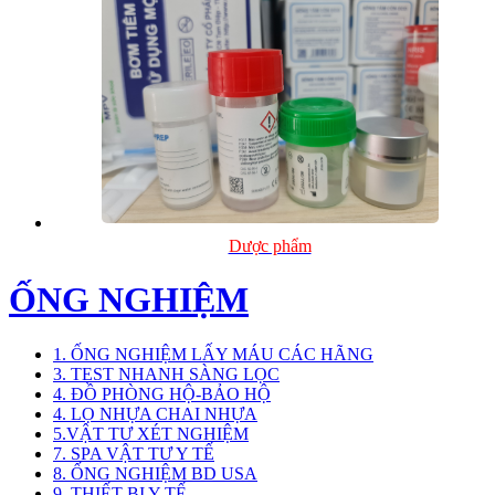
Dược phẩm
ỐNG NGHIỆM
1. ỐNG NGHIỆM LẤY MÁU CÁC HÃNG
3. TEST NHANH SÀNG LỌC
4. ĐỒ PHÒNG HỘ-BẢO HỘ
4. LỌ NHỰA CHAI NHỰA
5.VẬT TƯ XÉT NGHIỆM
7. SPA VẬT TƯ Y TẾ
8. ỐNG NGHIỆM BD USA
9. THIẾT BỊ Y TẾ