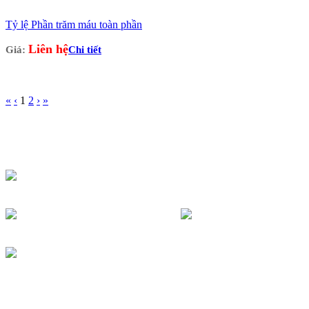
Tỷ lệ Phần trăm máu toàn phần
Liên hệ
Giá:
Chi tiết
«
‹
1
2
›
»
CTY THIẾT BỊ Y TẾ KHẢI VÂN
Địa điểm kinh doanh: 7/95 Hẻm Cư Xá Đồng Tiến -Thành
Thái Phường 14, Quận 10, TP.HCM
Hotline: 0903685363 - 028 66821363
congtykhaivan@gmail.com
http://ongnghiemkv.com/