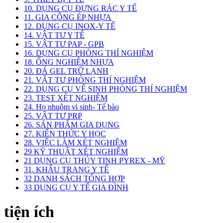
10. DỤNG CỤ ĐỰNG RÁC Y TẾ
11. GIA CÔNG ÉP NHỰA
12. DỤNG CỤ INOX-Y TẾ
14. VẬT TƯ Y TẾ
15. VẬT TƯ PAP - GPB
16. DỤNG CỤ PHÒNG THÍ NGHIỆM
18. ỐNG NGHIỆM NHỰA
20. ĐÁ GEL TRỮ LẠNH
21. VẬT TƯ PHÒNG THÍ NGHIỆM
22. DỤNG CỤ VỆ SINH PHÒNG THÍ NGHIỆM
23. TEST XÉT NGHIỆM
24. Họ nhuộm vi sinh- Tế bào
25. VẬT TƯ PRP
26. SẢN PHẨM GIA DỤNG
27. KIẾN THỨC Y HỌC
28. VIỆC LÀM XÉT NGHIỆM
29 KỸ THUẬT XÉT NGHIỆM
21 DỤNG CỤ THỦY TINH PYREX - MỸ
31. KHẨU TRANG Y TẾ
32 DANH SÁCH TỔNG HỢP
33 DỤNG CỤ Y TẾ GIA ĐÌNH
tiện ích