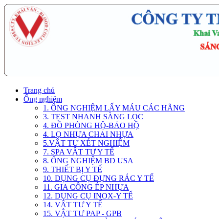
Trang chủ
Ống nghiệm
1. ỐNG NGHIỆM LẤY MÁU CÁC HÃNG
3. TEST NHANH SÀNG LỌC
4. ĐỒ PHÒNG HỘ-BẢO HỘ
4. LỌ NHỰA CHAI NHỰA
5.VẬT TƯ XÉT NGHIỆM
7. SPA VẬT TƯ Y TẾ
8. ỐNG NGHIỆM BD USA
9. THIẾT BỊ Y TẾ
10. DỤNG CỤ ĐỰNG RÁC Y TẾ
11. GIA CÔNG ÉP NHỰA
12. DỤNG CỤ INOX-Y TẾ
14. VẬT TƯ Y TẾ
15. VẬT TƯ PAP - GPB