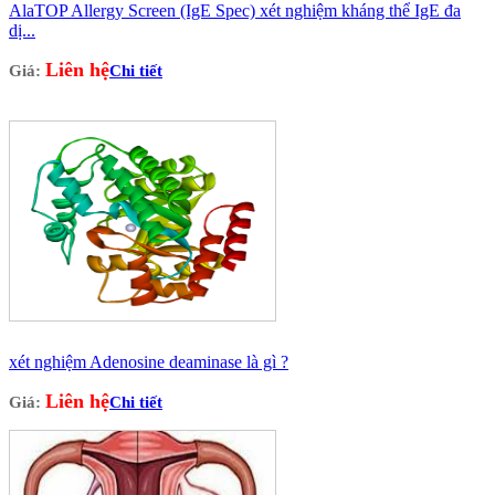
AlaTOP Allergy Screen (IgE Spec) xét nghiệm kháng thể IgE đa
dị...
Liên hệ
Giá:
Chi tiết
xét nghiệm Adenosine deaminase là gì ?
Liên hệ
Giá:
Chi tiết