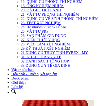
16. DỤNG CỤ PHÒNG THÍ NGHIỆM
18. ỐNG NGHIỆM NHỰA
20. ĐÁ GEL TRỮ LẠNH
21. VẬT TƯ PHÒNG THÍ NGHIỆM
22. DỤNG CỤ VỆ SINH PHÒNG THÍ NGHIỆM
23. TEST XÉT NGHIỆM
24. Họ nhuộm vi sinh- Tế bào
25. VẬT TƯ PRP
26. SẢN PHẨM GIA DỤNG
27. KIẾN THỨC Y HỌC
28. VIỆC LÀM XÉT NGHIỆM
29 KỸ THUẬT XÉT NGHIỆM
21 DỤNG CỤ THỦY TINH PYREX - MỸ
31. KHẨU TRANG Y TẾ
32 DANH SÁCH TỔNG HỢP
33 DỤNG CỤ Y TẾ GIA ĐÌNH
Vật tư tiêu hao
Hóa chất - Thiết bị xét nghiệm
Dược phẩm
Giới thiệu
Liên hệ