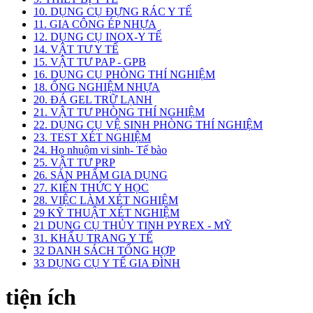
10. DỤNG CỤ ĐỰNG RÁC Y TẾ
11. GIA CÔNG ÉP NHỰA
12. DỤNG CỤ INOX-Y TẾ
14. VẬT TƯ Y TẾ
15. VẬT TƯ PAP - GPB
16. DỤNG CỤ PHÒNG THÍ NGHIỆM
18. ỐNG NGHIỆM NHỰA
20. ĐÁ GEL TRỮ LẠNH
21. VẬT TƯ PHÒNG THÍ NGHIỆM
22. DỤNG CỤ VỆ SINH PHÒNG THÍ NGHIỆM
23. TEST XÉT NGHIỆM
24. Họ nhuộm vi sinh- Tế bào
25. VẬT TƯ PRP
26. SẢN PHẨM GIA DỤNG
27. KIẾN THỨC Y HỌC
28. VIỆC LÀM XÉT NGHIỆM
29 KỸ THUẬT XÉT NGHIỆM
21 DỤNG CỤ THỦY TINH PYREX - MỸ
31. KHẨU TRANG Y TẾ
32 DANH SÁCH TỔNG HỢP
33 DỤNG CỤ Y TẾ GIA ĐÌNH
tiện ích