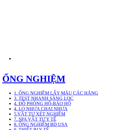
ỐNG NGHIỆM
1. ỐNG NGHIỆM LẤY MÁU CÁC HÃNG
3. TEST NHANH SÀNG LỌC
4. ĐỒ PHÒNG HỘ-BẢO HỘ
4. LỌ NHỰA CHAI NHỰA
5.VẬT TƯ XÉT NGHIỆM
7. SPA VẬT TƯ Y TẾ
8. ỐNG NGHIỆM BD USA
9. THIẾT BỊ Y TẾ