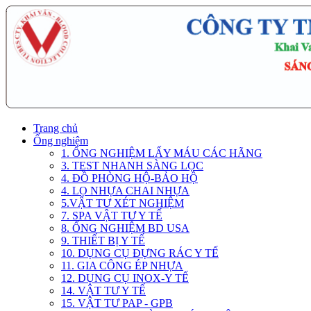
Trang chủ
Ống nghiệm
1. ỐNG NGHIỆM LẤY MÁU CÁC HÃNG
3. TEST NHANH SÀNG LỌC
4. ĐỒ PHÒNG HỘ-BẢO HỘ
4. LỌ NHỰA CHAI NHỰA
5.VẬT TƯ XÉT NGHIỆM
7. SPA VẬT TƯ Y TẾ
8. ỐNG NGHIỆM BD USA
9. THIẾT BỊ Y TẾ
10. DỤNG CỤ ĐỰNG RÁC Y TẾ
11. GIA CÔNG ÉP NHỰA
12. DỤNG CỤ INOX-Y TẾ
14. VẬT TƯ Y TẾ
15. VẬT TƯ PAP - GPB