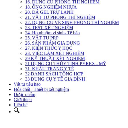
16. DỤNG CỤ PHÒNG THÍ NGHIỆM
18. ỐNG NGHIỆM NHỰA
20. ĐÁ GEL TRỮ LẠNH
21. VẬT TƯ PHÒNG THÍ NGHIỆM
22. DỤNG CỤ VỆ SINH PHÒNG THÍ NGHIỆM
23. TEST XÉT NGHIỆM
24. Họ nhuộm vi sinh- Tế bào
25. VẬT TƯ PRP
26. SẢN PHẨM GIA DỤNG
27. KIẾN THỨC Y HỌC
28. VIỆC LÀM XÉT NGHIỆM
29 KỸ THUẬT XÉT NGHIỆM
21 DỤNG CỤ THỦY TINH PYREX - MỸ
31. KHẨU TRANG Y TẾ
32 DANH SÁCH TỔNG HỢP
33 DỤNG CỤ Y TẾ GIA ĐÌNH
Vật tư tiêu hao
Hóa chất - Thiết bị xét nghiệm
Dược phẩm
Giới thiệu
Liên hệ