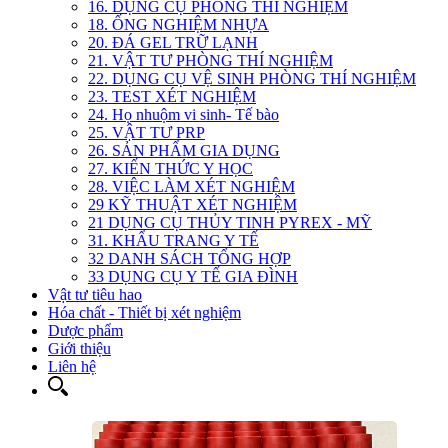
16. DỤNG CỤ PHÒNG THÍ NGHIỆM
18. ỐNG NGHIỆM NHỰA
20. ĐÁ GEL TRỮ LẠNH
21. VẬT TƯ PHÒNG THÍ NGHIỆM
22. DỤNG CỤ VỆ SINH PHÒNG THÍ NGHIỆM
23. TEST XÉT NGHIỆM
24. Họ nhuộm vi sinh- Tế bào
25. VẬT TƯ PRP
26. SẢN PHẨM GIA DỤNG
27. KIẾN THỨC Y HỌC
28. VIỆC LÀM XÉT NGHIỆM
29 KỸ THUẬT XÉT NGHIỆM
21 DỤNG CỤ THỦY TINH PYREX - MỸ
31. KHẨU TRANG Y TẾ
32 DANH SÁCH TỔNG HỢP
33 DỤNG CỤ Y TẾ GIA ĐÌNH
Vật tư tiêu hao
Hóa chất - Thiết bị xét nghiệm
Dược phẩm
Giới thiệu
Liên hệ