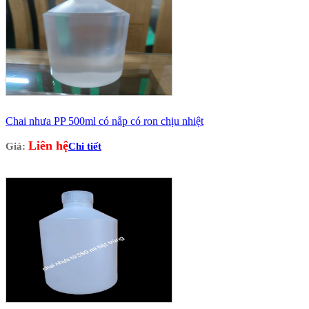
Chai nhưa PP 500ml có nắp có ron chịu nhiệt
Liên hệ
Giá:
Chi tiết