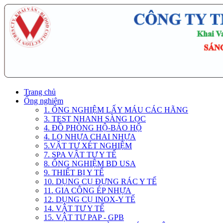
Trang chủ
Ống nghiệm
1. ỐNG NGHIỆM LẤY MÁU CÁC HÃNG
3. TEST NHANH SÀNG LỌC
4. ĐỒ PHÒNG HỘ-BẢO HỘ
4. LỌ NHỰA CHAI NHỰA
5.VẬT TƯ XÉT NGHIỆM
7. SPA VẬT TƯ Y TẾ
8. ỐNG NGHIỆM BD USA
9. THIẾT BỊ Y TẾ
10. DỤNG CỤ ĐỰNG RÁC Y TẾ
11. GIA CÔNG ÉP NHỰA
12. DỤNG CỤ INOX-Y TẾ
14. VẬT TƯ Y TẾ
15. VẬT TƯ PAP - GPB