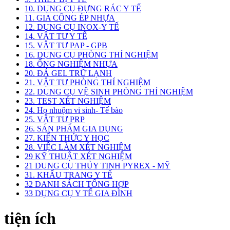
10. DỤNG CỤ ĐỰNG RÁC Y TẾ
11. GIA CÔNG ÉP NHỰA
12. DỤNG CỤ INOX-Y TẾ
14. VẬT TƯ Y TẾ
15. VẬT TƯ PAP - GPB
16. DỤNG CỤ PHÒNG THÍ NGHIỆM
18. ỐNG NGHIỆM NHỰA
20. ĐÁ GEL TRỮ LẠNH
21. VẬT TƯ PHÒNG THÍ NGHIỆM
22. DỤNG CỤ VỆ SINH PHÒNG THÍ NGHIỆM
23. TEST XÉT NGHIỆM
24. Họ nhuộm vi sinh- Tế bào
25. VẬT TƯ PRP
26. SẢN PHẨM GIA DỤNG
27. KIẾN THỨC Y HỌC
28. VIỆC LÀM XÉT NGHIỆM
29 KỸ THUẬT XÉT NGHIỆM
21 DỤNG CỤ THỦY TINH PYREX - MỸ
31. KHẨU TRANG Y TẾ
32 DANH SÁCH TỔNG HỢP
33 DỤNG CỤ Y TẾ GIA ĐÌNH
tiện ích