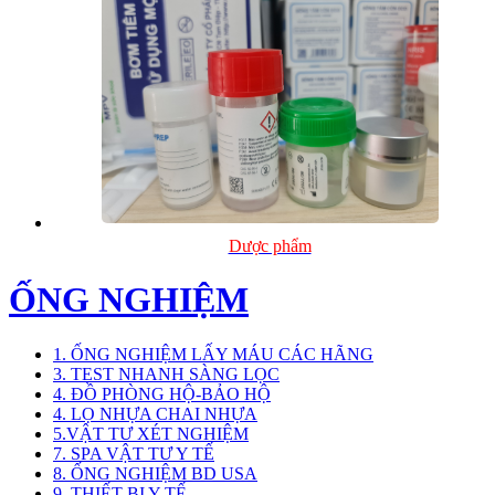
Dược phẩm
ỐNG NGHIỆM
1. ỐNG NGHIỆM LẤY MÁU CÁC HÃNG
3. TEST NHANH SÀNG LỌC
4. ĐỒ PHÒNG HỘ-BẢO HỘ
4. LỌ NHỰA CHAI NHỰA
5.VẬT TƯ XÉT NGHIỆM
7. SPA VẬT TƯ Y TẾ
8. ỐNG NGHIỆM BD USA
9. THIẾT BỊ Y TẾ