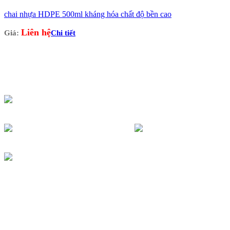
chai nhựa HDPE 500ml kháng hóa chất độ bền cao
Liên hệ
Giá:
Chi tiết
CTY THIẾT BỊ Y TẾ KHẢI VÂN
Địa điểm kinh doanh: 7/95 Hẻm Cư Xá Đồng Tiến -Thành
Thái Phường 14, Quận 10, TP.HCM
Hotline: 0903685363 - 028 66821363
congtykhaivan@gmail.com
http://ongnghiemkv.com/