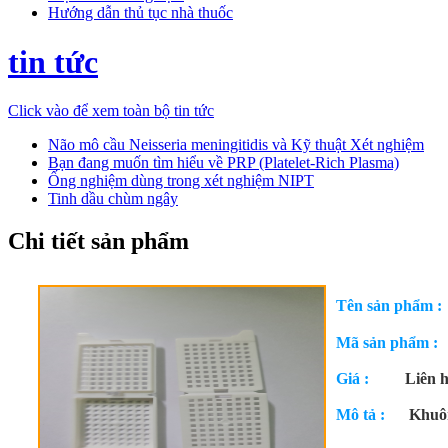
Hướng dẫn thủ tục nhà thuốc
tin tức
Click vào để xem toàn bộ tin tức
Não mô cầu Neisseria meningitidis và Kỹ thuật Xét nghiệm
Bạn đang muốn tìm hiểu về PRP (Platelet-Rich Plasma)
Ống nghiệm dùng trong xét nghiệm NIPT
Tinh dầu chùm ngây
Chi tiết sản phẩm
Tên sản phẩm 
Mã sản phẩm
Giá :
Liên 
Mô tả :
Khuôn