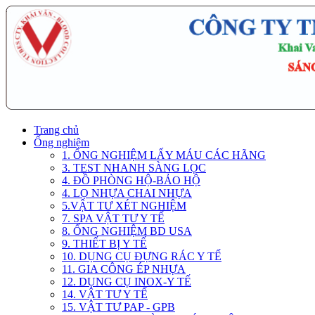
Trang chủ
Ống nghiệm
1. ỐNG NGHIỆM LẤY MÁU CÁC HÃNG
3. TEST NHANH SÀNG LỌC
4. ĐỒ PHÒNG HỘ-BẢO HỘ
4. LỌ NHỰA CHAI NHỰA
5.VẬT TƯ XÉT NGHIỆM
7. SPA VẬT TƯ Y TẾ
8. ỐNG NGHIỆM BD USA
9. THIẾT BỊ Y TẾ
10. DỤNG CỤ ĐỰNG RÁC Y TẾ
11. GIA CÔNG ÉP NHỰA
12. DỤNG CỤ INOX-Y TẾ
14. VẬT TƯ Y TẾ
15. VẬT TƯ PAP - GPB