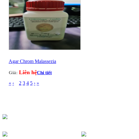
Agar Chrom Malassezia
Liên hệ
Giá:
Chi tiết
«
‹
1
2
3
4
5
›
»
CTY THIẾT BỊ Y TẾ KHẢI VÂN
Địa điểm kinh doanh: 7/95 Hẻm Cư Xá Đồng Tiến -Thành
Thái Phường 14, Quận 10, TP.HCM
Hotline: 0903685363 - 028 66821363