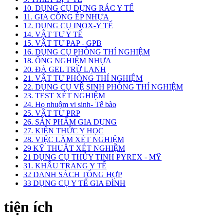
10. DỤNG CỤ ĐỰNG RÁC Y TẾ
11. GIA CÔNG ÉP NHỰA
12. DỤNG CỤ INOX-Y TẾ
14. VẬT TƯ Y TẾ
15. VẬT TƯ PAP - GPB
16. DỤNG CỤ PHÒNG THÍ NGHIỆM
18. ỐNG NGHIỆM NHỰA
20. ĐÁ GEL TRỮ LẠNH
21. VẬT TƯ PHÒNG THÍ NGHIỆM
22. DỤNG CỤ VỆ SINH PHÒNG THÍ NGHIỆM
23. TEST XÉT NGHIỆM
24. Họ nhuộm vi sinh- Tế bào
25. VẬT TƯ PRP
26. SẢN PHẨM GIA DỤNG
27. KIẾN THỨC Y HỌC
28. VIỆC LÀM XÉT NGHIỆM
29 KỸ THUẬT XÉT NGHIỆM
21 DỤNG CỤ THỦY TINH PYREX - MỸ
31. KHẨU TRANG Y TẾ
32 DANH SÁCH TỔNG HỢP
33 DỤNG CỤ Y TẾ GIA ĐÌNH
tiện ích