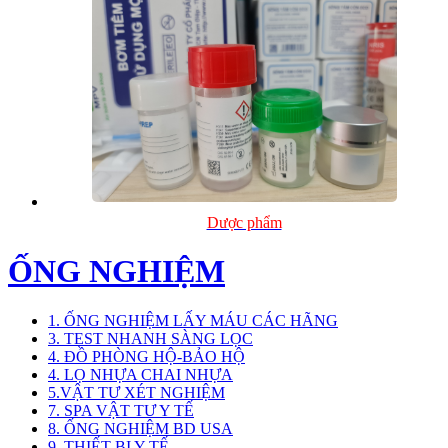
Dược phẩm
ỐNG NGHIỆM
1. ỐNG NGHIỆM LẤY MÁU CÁC HÃNG
3. TEST NHANH SÀNG LỌC
4. ĐỒ PHÒNG HỘ-BẢO HỘ
4. LỌ NHỰA CHAI NHỰA
5.VẬT TƯ XÉT NGHIỆM
7. SPA VẬT TƯ Y TẾ
8. ỐNG NGHIỆM BD USA
9. THIẾT BỊ Y TẾ