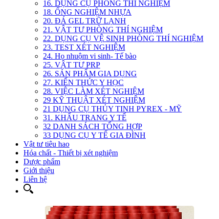
16. DỤNG CỤ PHÒNG THÍ NGHIỆM
18. ỐNG NGHIỆM NHỰA
20. ĐÁ GEL TRỮ LẠNH
21. VẬT TƯ PHÒNG THÍ NGHIỆM
22. DỤNG CỤ VỆ SINH PHÒNG THÍ NGHIỆM
23. TEST XÉT NGHIỆM
24. Họ nhuộm vi sinh- Tế bào
25. VẬT TƯ PRP
26. SẢN PHẨM GIA DỤNG
27. KIẾN THỨC Y HỌC
28. VIỆC LÀM XÉT NGHIỆM
29 KỸ THUẬT XÉT NGHIỆM
21 DỤNG CỤ THỦY TINH PYREX - MỸ
31. KHẨU TRANG Y TẾ
32 DANH SÁCH TỔNG HỢP
33 DỤNG CỤ Y TẾ GIA ĐÌNH
Vật tư tiêu hao
Hóa chất - Thiết bị xét nghiệm
Dược phẩm
Giới thiệu
Liên hệ