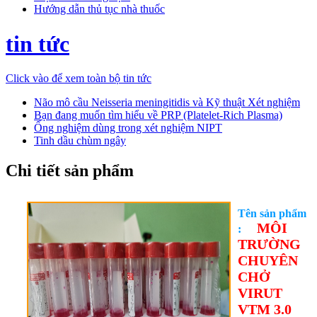
Hướng dẫn thủ tục nhà thuốc
tin tức
Click vào để xem toàn bộ tin tức
Não mô cầu Neisseria meningitidis và Kỹ thuật Xét nghiệm
Bạn đang muốn tìm hiểu về PRP (Platelet-Rich Plasma)
Ống nghiệm dùng trong xét nghiệm NIPT
Tinh dầu chùm ngây
Chi tiết sản phẩm
Tên sản phẩm
MÔI
:
TRƯỜNG
CHUYÊN
CHỞ
VIRUT
VTM 3.0