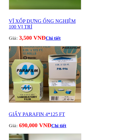
VĨ XỐP ĐỰNG ỐNG NGHIỆM
100 VỊ TRÍ
3,500 VNĐ
Giá:
Chi tiết
GIẤY PARAFIN 4*125 FT
690,000 VNĐ
Giá:
Chi tiết