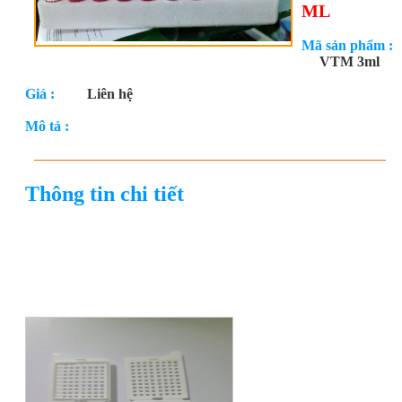
ML
Mã sản phẩm :
VTM 3ml
Giá :
Liên hệ
Mô tả :
Thông tin chi tiết
môi trường VTM 3.0 ml có chất bất hoạt virut nhưng không làm
ảnh hưởng phản ứng PCR
Sản phẩm cùng loại