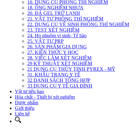
16. DỤNG CỤ PHÒNG THÍ NGHIỆM
18. ỐNG NGHIỆM NHỰA
20. ĐÁ GEL TRỮ LẠNH
21. VẬT TƯ PHÒNG THÍ NGHIỆM
22. DỤNG CỤ VỆ SINH PHÒNG THÍ NGHIỆM
23. TEST XÉT NGHIỆM
24. Họ nhuộm vi sinh- Tế bào
25. VẬT TƯ PRP
26. SẢN PHẨM GIA DỤNG
27. KIẾN THỨC Y HỌC
28. VIỆC LÀM XÉT NGHIỆM
29 KỸ THUẬT XÉT NGHIỆM
21 DỤNG CỤ THỦY TINH PYREX - MỸ
31. KHẨU TRANG Y TẾ
32 DANH SÁCH TỔNG HỢP
33 DỤNG CỤ Y TẾ GIA ĐÌNH
Vật tư tiêu hao
Hóa chất - Thiết bị xét nghiệm
Dược phẩm
Giới thiệu
Liên hệ