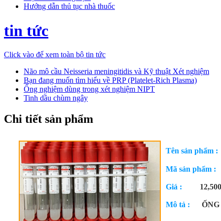
Hướng dẫn thủ tục nhà thuốc
tin tức
Click vào để xem toàn bộ tin tức
Não mô cầu Neisseria meningitidis và Kỹ thuật Xét nghiệm
Bạn đang muốn tìm hiểu về PRP (Platelet-Rich Plasma)
Ống nghiệm dùng trong xét nghiệm NIPT
Tinh dầu chùm ngây
Chi tiết sản phẩm
Tên sản phẩm 
Mã sản phẩm
Giá :
12,50
Mô tả :
ỐNG 