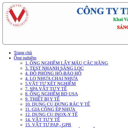
Trang chủ
Ống nghiệm
1. ỐNG NGHIỆM LẤY MÁU CÁC HÃNG
3. TEST NHANH SÀNG LỌC
4. ĐỒ PHÒNG HỘ-BẢO HỘ
4. LỌ NHỰA CHAI NHỰA
5.VẬT TƯ XÉT NGHIỆM
7. SPA VẬT TƯ Y TẾ
8. ỐNG NGHIỆM BD USA
9. THIẾT BỊ Y TẾ
10. DỤNG CỤ ĐỰNG RÁC Y TẾ
11. GIA CÔNG ÉP NHỰA
12. DỤNG CỤ INOX-Y TẾ
14. VẬT TƯ Y TẾ
15. VẬT TƯ PAP - GPB