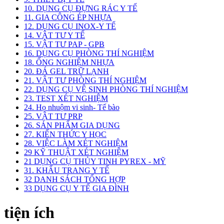
10. DỤNG CỤ ĐỰNG RÁC Y TẾ
11. GIA CÔNG ÉP NHỰA
12. DỤNG CỤ INOX-Y TẾ
14. VẬT TƯ Y TẾ
15. VẬT TƯ PAP - GPB
16. DỤNG CỤ PHÒNG THÍ NGHIỆM
18. ỐNG NGHIỆM NHỰA
20. ĐÁ GEL TRỮ LẠNH
21. VẬT TƯ PHÒNG THÍ NGHIỆM
22. DỤNG CỤ VỆ SINH PHÒNG THÍ NGHIỆM
23. TEST XÉT NGHIỆM
24. Họ nhuộm vi sinh- Tế bào
25. VẬT TƯ PRP
26. SẢN PHẨM GIA DỤNG
27. KIẾN THỨC Y HỌC
28. VIỆC LÀM XÉT NGHIỆM
29 KỸ THUẬT XÉT NGHIỆM
21 DỤNG CỤ THỦY TINH PYREX - MỸ
31. KHẨU TRANG Y TẾ
32 DANH SÁCH TỔNG HỢP
33 DỤNG CỤ Y TẾ GIA ĐÌNH
tiện ích