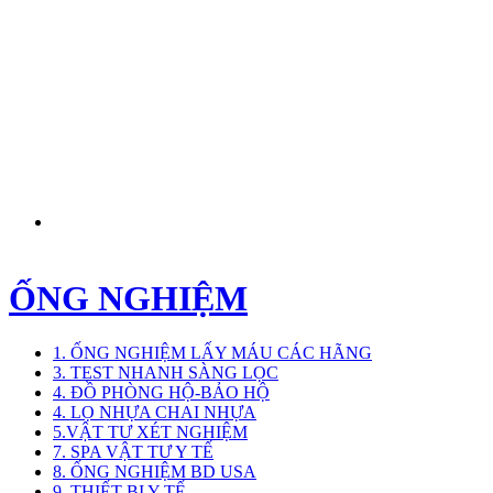
ỐNG NGHIỆM
1. ỐNG NGHIỆM LẤY MÁU CÁC HÃNG
3. TEST NHANH SÀNG LỌC
4. ĐỒ PHÒNG HỘ-BẢO HỘ
4. LỌ NHỰA CHAI NHỰA
5.VẬT TƯ XÉT NGHIỆM
7. SPA VẬT TƯ Y TẾ
8. ỐNG NGHIỆM BD USA
9. THIẾT BỊ Y TẾ