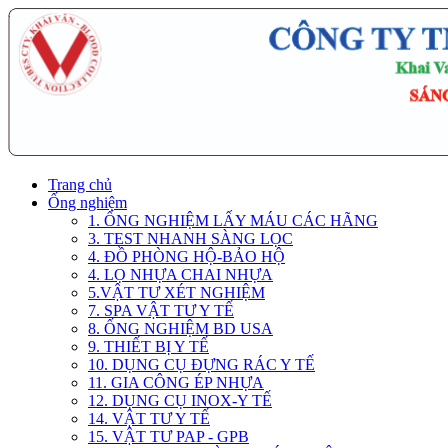
Trang chủ
Ống nghiệm
1. ỐNG NGHIỆM LẤY MÁU CÁC HÃNG
3. TEST NHANH SÀNG LỌC
4. ĐỒ PHÒNG HỘ-BẢO HỘ
4. LỌ NHỰA CHAI NHỰA
5.VẬT TƯ XÉT NGHIỆM
7. SPA VẬT TƯ Y TẾ
8. ỐNG NGHIỆM BD USA
9. THIẾT BỊ Y TẾ
10. DỤNG CỤ ĐỰNG RÁC Y TẾ
11. GIA CÔNG ÉP NHỰA
12. DỤNG CỤ INOX-Y TẾ
14. VẬT TƯ Y TẾ
15. VẬT TƯ PAP - GPB