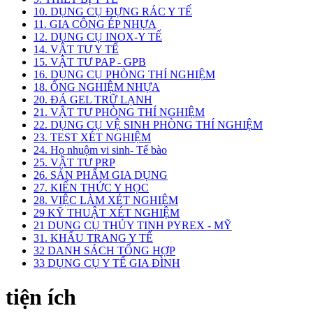
10. DỤNG CỤ ĐỰNG RÁC Y TẾ
11. GIA CÔNG ÉP NHỰA
12. DỤNG CỤ INOX-Y TẾ
14. VẬT TƯ Y TẾ
15. VẬT TƯ PAP - GPB
16. DỤNG CỤ PHÒNG THÍ NGHIỆM
18. ỐNG NGHIỆM NHỰA
20. ĐÁ GEL TRỮ LẠNH
21. VẬT TƯ PHÒNG THÍ NGHIỆM
22. DỤNG CỤ VỆ SINH PHÒNG THÍ NGHIỆM
23. TEST XÉT NGHIỆM
24. Họ nhuộm vi sinh- Tế bào
25. VẬT TƯ PRP
26. SẢN PHẨM GIA DỤNG
27. KIẾN THỨC Y HỌC
28. VIỆC LÀM XÉT NGHIỆM
29 KỸ THUẬT XÉT NGHIỆM
21 DỤNG CỤ THỦY TINH PYREX - MỸ
31. KHẨU TRANG Y TẾ
32 DANH SÁCH TỔNG HỢP
33 DỤNG CỤ Y TẾ GIA ĐÌNH
tiện ích