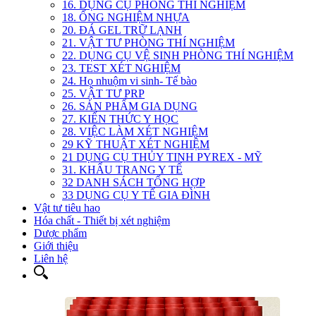
16. DỤNG CỤ PHÒNG THÍ NGHIỆM
18. ỐNG NGHIỆM NHỰA
20. ĐÁ GEL TRỮ LẠNH
21. VẬT TƯ PHÒNG THÍ NGHIỆM
22. DỤNG CỤ VỆ SINH PHÒNG THÍ NGHIỆM
23. TEST XÉT NGHIỆM
24. Họ nhuộm vi sinh- Tế bào
25. VẬT TƯ PRP
26. SẢN PHẨM GIA DỤNG
27. KIẾN THỨC Y HỌC
28. VIỆC LÀM XÉT NGHIỆM
29 KỸ THUẬT XÉT NGHIỆM
21 DỤNG CỤ THỦY TINH PYREX - MỸ
31. KHẨU TRANG Y TẾ
32 DANH SÁCH TỔNG HỢP
33 DỤNG CỤ Y TẾ GIA ĐÌNH
Vật tư tiêu hao
Hóa chất - Thiết bị xét nghiệm
Dược phẩm
Giới thiệu
Liên hệ