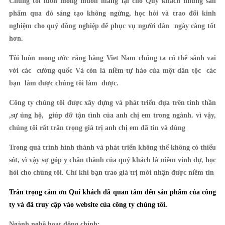
Chúng tôi luôn mong muốn mang lại cho Quý khách những sản
phẩm qua đó sáng tạo không ngừng, học hỏi và trao đổi kinh
nghiệm cho quý đồng nghiệp để phục vụ người dân ngày càng tốt
hơn.
Tôi luôn mong ước rằng hàng Viet Nam chúng ta có thể sánh vai
với các cường quốc Và còn là niềm tự hào của một dân tộc các
bạn làm được chúng tôi làm được.
Công ty chúng tôi được xây dựng và phát triển dựa trên tinh thần
,sự ủng hộ, giúp đỡ tận tình của anh chị em trong ngành. vì vậy,
chúng tôi rất trân trọng giá trị anh chị em đã tin và dùng
Trong quá trình hình thành và phát triển không thể không có thiếu
sót, vì vậy sự góp y chân thành của quý khách là niềm vinh dự, học
hỏi cho chúng tôi. Chỉ khi bạn trao giá trị mới nhận được niềm tin
Trân trọng cảm ơn Quí khách đã quan tâm đến sản phẩm của công
ty và đã truy cập vào website của công ty chúng tôi.
Ngành nghề hoạt động chính: