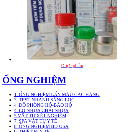
Dược phẩm
ỐNG NGHIỆM
1. ỐNG NGHIỆM LẤY MÁU CÁC HÃNG
3. TEST NHANH SÀNG LỌC
4. ĐỒ PHÒNG HỘ-BẢO HỘ
4. LỌ NHỰA CHAI NHỰA
5.VẬT TƯ XÉT NGHIỆM
7. SPA VẬT TƯ Y TẾ
8. ỐNG NGHIỆM BD USA
9. THIẾT BỊ Y TẾ