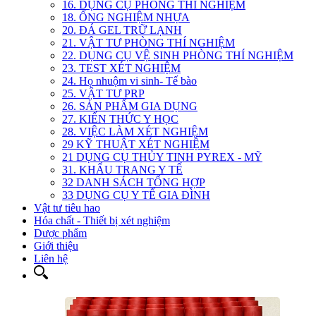
16. DỤNG CỤ PHÒNG THÍ NGHIỆM
18. ỐNG NGHIỆM NHỰA
20. ĐÁ GEL TRỮ LẠNH
21. VẬT TƯ PHÒNG THÍ NGHIỆM
22. DỤNG CỤ VỆ SINH PHÒNG THÍ NGHIỆM
23. TEST XÉT NGHIỆM
24. Họ nhuộm vi sinh- Tế bào
25. VẬT TƯ PRP
26. SẢN PHẨM GIA DỤNG
27. KIẾN THỨC Y HỌC
28. VIỆC LÀM XÉT NGHIỆM
29 KỸ THUẬT XÉT NGHIỆM
21 DỤNG CỤ THỦY TINH PYREX - MỸ
31. KHẨU TRANG Y TẾ
32 DANH SÁCH TỔNG HỢP
33 DỤNG CỤ Y TẾ GIA ĐÌNH
Vật tư tiêu hao
Hóa chất - Thiết bị xét nghiệm
Dược phẩm
Giới thiệu
Liên hệ