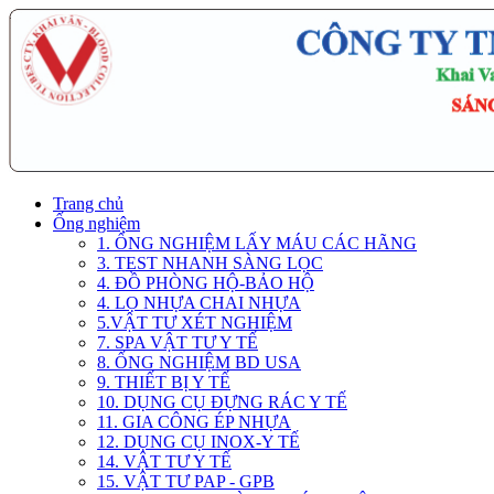
Trang chủ
Ống nghiệm
1. ỐNG NGHIỆM LẤY MÁU CÁC HÃNG
3. TEST NHANH SÀNG LỌC
4. ĐỒ PHÒNG HỘ-BẢO HỘ
4. LỌ NHỰA CHAI NHỰA
5.VẬT TƯ XÉT NGHIỆM
7. SPA VẬT TƯ Y TẾ
8. ỐNG NGHIỆM BD USA
9. THIẾT BỊ Y TẾ
10. DỤNG CỤ ĐỰNG RÁC Y TẾ
11. GIA CÔNG ÉP NHỰA
12. DỤNG CỤ INOX-Y TẾ
14. VẬT TƯ Y TẾ
15. VẬT TƯ PAP - GPB