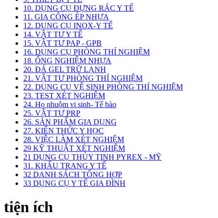
10. DỤNG CỤ ĐỰNG RÁC Y TẾ
11. GIA CÔNG ÉP NHỰA
12. DỤNG CỤ INOX-Y TẾ
14. VẬT TƯ Y TẾ
15. VẬT TƯ PAP - GPB
16. DỤNG CỤ PHÒNG THÍ NGHIỆM
18. ỐNG NGHIỆM NHỰA
20. ĐÁ GEL TRỮ LẠNH
21. VẬT TƯ PHÒNG THÍ NGHIỆM
22. DỤNG CỤ VỆ SINH PHÒNG THÍ NGHIỆM
23. TEST XÉT NGHIỆM
24. Họ nhuộm vi sinh- Tế bào
25. VẬT TƯ PRP
26. SẢN PHẨM GIA DỤNG
27. KIẾN THỨC Y HỌC
28. VIỆC LÀM XÉT NGHIỆM
29 KỸ THUẬT XÉT NGHIỆM
21 DỤNG CỤ THỦY TINH PYREX - MỸ
31. KHẨU TRANG Y TẾ
32 DANH SÁCH TỔNG HỢP
33 DỤNG CỤ Y TẾ GIA ĐÌNH
tiện ích