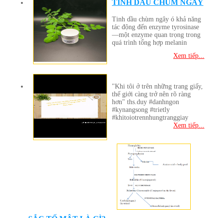
TINH DẦU CHÙM NGÂY
Tinh dầu chùm ngây ó khả năng
tác động đến enzyme tyrosinase
—một enzyme quan trọng trong
quá trình tổng hợp melanin
Xem tiếp...
"Khi tôi ở trên những trang giấy,
thế giới càng trở nên rõ ràng
hơn" ths.duy #danhngon
#kynangsong #trietly
#khitoiotrennhungtranggiay
Xem tiếp...