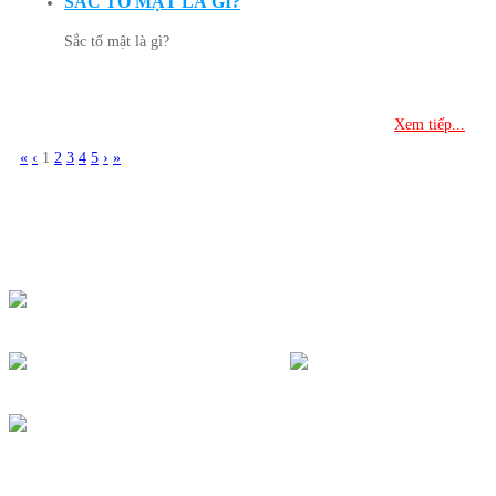
SẮC TỐ MẬT LÀ GÌ?
Sắc tố mật là gì?
Xem tiếp...
«
‹
1
2
3
4
5
›
»
CTY THIẾT BỊ Y TẾ KHẢI VÂN
Địa điểm kinh doanh: 7/95 Hẻm Cư Xá Đồng Tiến -Thành
Thái Phường 14, Quận 10, TP.HCM
Hotline: 0903685363 - 028 66821363
congtykhaivan@gmail.com
http://ongnghiemkv.com/