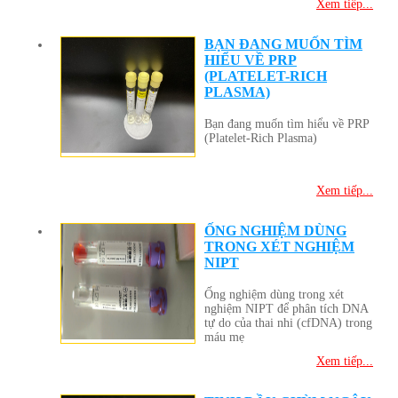
Xem tiếp...
BẠN ĐANG MUỐN TÌM
HIỂU VỀ PRP
(PLATELET-RICH
PLASMA)
Bạn đang muốn tìm hiểu về PRP
(Platelet-Rich Plasma)
Xem tiếp...
ỐNG NGHIỆM DÙNG
TRONG XÉT NGHIỆM
NIPT
Ống nghiệm dùng trong xét
nghiệm NIPT để phân tích DNA
tự do của thai nhi (cfDNA) trong
máu mẹ
Xem tiếp...