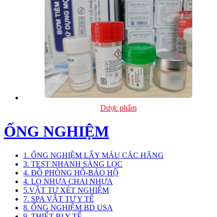
Dược phẩm
ỐNG NGHIỆM
1. ỐNG NGHIỆM LẤY MÁU CÁC HÃNG
3. TEST NHANH SÀNG LỌC
4. ĐỒ PHÒNG HỘ-BẢO HỘ
4. LỌ NHỰA CHAI NHỰA
5.VẬT TƯ XÉT NGHIỆM
7. SPA VẬT TƯ Y TẾ
8. ỐNG NGHIỆM BD USA
9. THIẾT BỊ Y TẾ