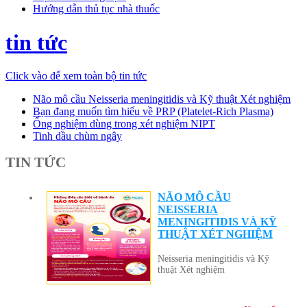
Hướng dẫn thủ tục nhà thuốc
tin tức
Click vào để xem toàn bộ tin tức
Não mô cầu Neisseria meningitidis và Kỹ thuật Xét nghiệm
Bạn đang muốn tìm hiểu về PRP (Platelet-Rich Plasma)
Ống nghiệm dùng trong xét nghiệm NIPT
Tinh dầu chùm ngây
TIN TỨC
NÃO MÔ CẦU
NEISSERIA
MENINGITIDIS VÀ KỸ
THUẬT XÉT NGHIỆM
Neisseria meningitidis và Kỹ
thuật Xét nghiệm