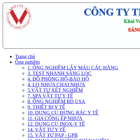
Trang chủ
Ống nghiệm
1. ỐNG NGHIỆM LẤY MÁU CÁC HÃNG
3. TEST NHANH SÀNG LỌC
4. ĐỒ PHÒNG HỘ-BẢO HỘ
4. LỌ NHỰA CHAI NHỰA
5.VẬT TƯ XÉT NGHIỆM
7. SPA VẬT TƯ Y TẾ
8. ỐNG NGHIỆM BD USA
9. THIẾT BỊ Y TẾ
10. DỤNG CỤ ĐỰNG RÁC Y TẾ
11. GIA CÔNG ÉP NHỰA
12. DỤNG CỤ INOX-Y TẾ
14. VẬT TƯ Y TẾ
15. VẬT TƯ PAP - GPB