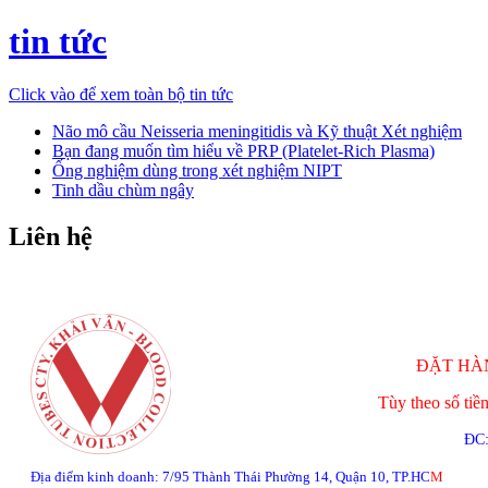
tin tức
Click vào để xem toàn bộ tin tức
Não mô cầu Neisseria meningitidis và Kỹ thuật Xét nghiệm
Bạn đang muốn tìm hiểu về PRP (Platelet-Rich Plasma)
Ống nghiệm dùng trong xét nghiệm NIPT
Tinh dầu chùm ngây
Liên hệ
ĐẶT HÀN
Tùy theo số tiề
ĐC:
Địa điểm kinh doanh: 7/95 Thành Thái Phường 14, Quận 10, TP.HC