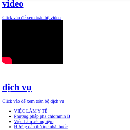
video
Click vào để xem toàn bộ video
dịch vụ
Click vào để xem toàn bộ dịch vụ
VIỆC LÀM Y TẾ
Phương pháp pha chloramin B
Việc Làm xét nghiệm
Hướng dẫn thủ tục nhà thuốc