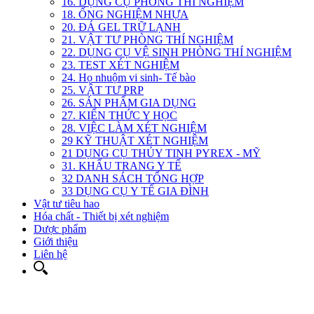
16. DỤNG CỤ PHÒNG THÍ NGHIỆM
18. ỐNG NGHIỆM NHỰA
20. ĐÁ GEL TRỮ LẠNH
21. VẬT TƯ PHÒNG THÍ NGHIỆM
22. DỤNG CỤ VỆ SINH PHÒNG THÍ NGHIỆM
23. TEST XÉT NGHIỆM
24. Họ nhuộm vi sinh- Tế bào
25. VẬT TƯ PRP
26. SẢN PHẨM GIA DỤNG
27. KIẾN THỨC Y HỌC
28. VIỆC LÀM XÉT NGHIỆM
29 KỸ THUẬT XÉT NGHIỆM
21 DỤNG CỤ THỦY TINH PYREX - MỸ
31. KHẨU TRANG Y TẾ
32 DANH SÁCH TỔNG HỢP
33 DỤNG CỤ Y TẾ GIA ĐÌNH
Vật tư tiêu hao
Hóa chất - Thiết bị xét nghiệm
Dược phẩm
Giới thiệu
Liên hệ