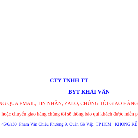
CTY TNHH TT
BYT KHẢI VÂN
G QUA EMAIL, TIN NHẮN, ZALO, CHÚNG TÔI GIAO HÀNG
n hoặc chuyến giao hàng chúng tôi sẽ thông báo quí khách được miễn ph
 45/6/a30 Phạm Văn Chiêu Phường 9, Quận Gò Vấp, TP.HCM
KHÔNG KỂ
M