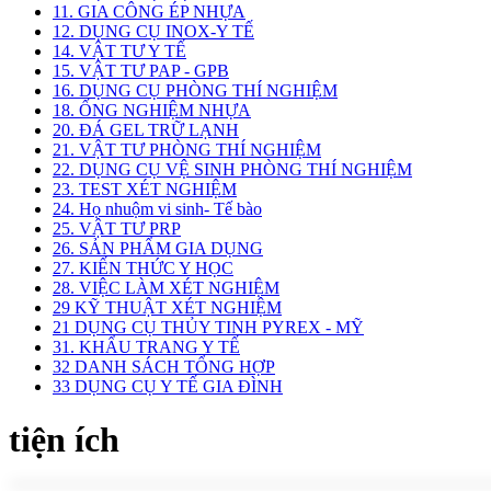
11. GIA CÔNG ÉP NHỰA
12. DỤNG CỤ INOX-Y TẾ
14. VẬT TƯ Y TẾ
15. VẬT TƯ PAP - GPB
16. DỤNG CỤ PHÒNG THÍ NGHIỆM
18. ỐNG NGHIỆM NHỰA
20. ĐÁ GEL TRỮ LẠNH
21. VẬT TƯ PHÒNG THÍ NGHIỆM
22. DỤNG CỤ VỆ SINH PHÒNG THÍ NGHIỆM
23. TEST XÉT NGHIỆM
24. Họ nhuộm vi sinh- Tế bào
25. VẬT TƯ PRP
26. SẢN PHẨM GIA DỤNG
27. KIẾN THỨC Y HỌC
28. VIỆC LÀM XÉT NGHIỆM
29 KỸ THUẬT XÉT NGHIỆM
21 DỤNG CỤ THỦY TINH PYREX - MỸ
31. KHẨU TRANG Y TẾ
32 DANH SÁCH TỔNG HỢP
33 DỤNG CỤ Y TẾ GIA ĐÌNH
tiện ích