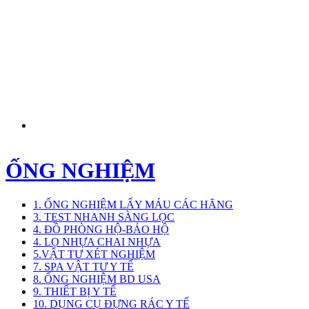
ỐNG NGHIỆM
1. ỐNG NGHIỆM LẤY MÁU CÁC HÃNG
3. TEST NHANH SÀNG LỌC
4. ĐỒ PHÒNG HỘ-BẢO HỘ
4. LỌ NHỰA CHAI NHỰA
5.VẬT TƯ XÉT NGHIỆM
7. SPA VẬT TƯ Y TẾ
8. ỐNG NGHIỆM BD USA
9. THIẾT BỊ Y TẾ
10. DỤNG CỤ ĐỰNG RÁC Y TẾ